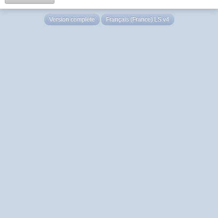
Version complète
Français (France) LS v4