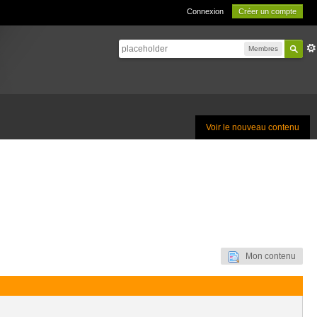
Connexion
Créer un compte
Membres
Voir le nouveau contenu
Mon contenu