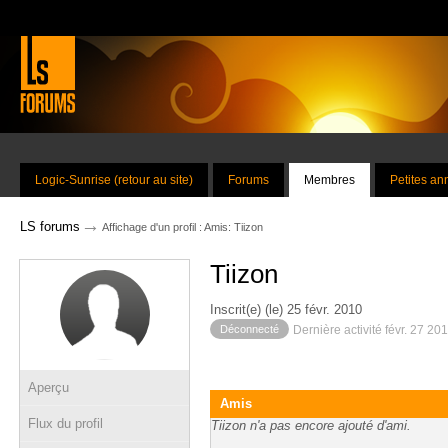
Logic-Sunrise (retour au site)
Forums
Membres
Petites a
→
LS forums
Affichage d'un profil : Amis: Tiizon
Tiizon
Inscrit(e) (le) 25 févr. 2010
Déconnecté
Dernière activité févr. 27 20
Aperçu
Amis
Flux du profil
Tiizon n'a pas encore ajouté d'ami.