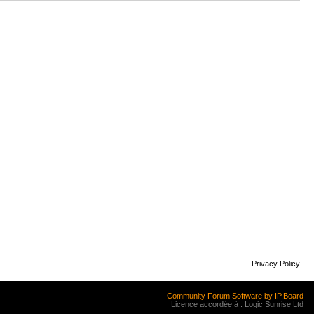
Privacy Policy
Community Forum Software by IP.Board
Licence accordée à : Logic Sunrise Ltd