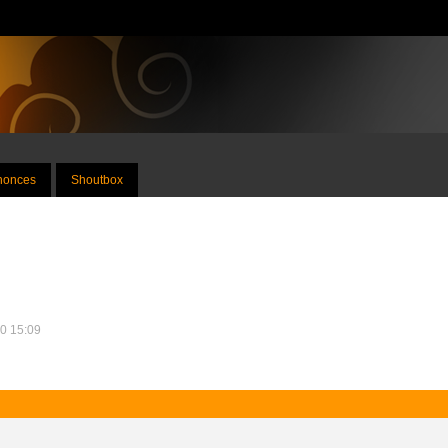
nnonces
Shoutbox
10 15:09