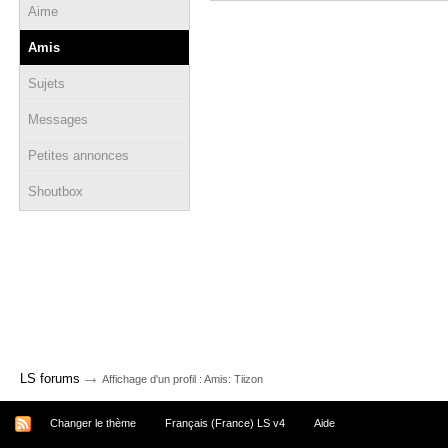
Aime
Amis
Sujets
Messages
Petites annonces
Shoutbox
→
LS forums
Affichage d'un profil : Amis: Tiizon
Changer le thème
Français (France) LS v4
Aide