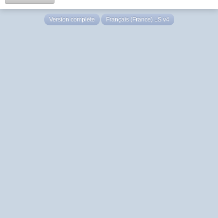
Version complète
Français (France) LS v4