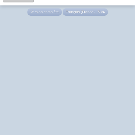
Version complète
Français (France) LS v4