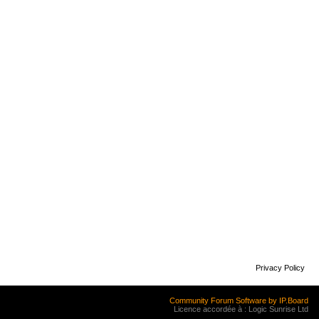
Privacy Policy
Community Forum Software by IP.Board
Licence accordée à : Logic Sunrise Ltd