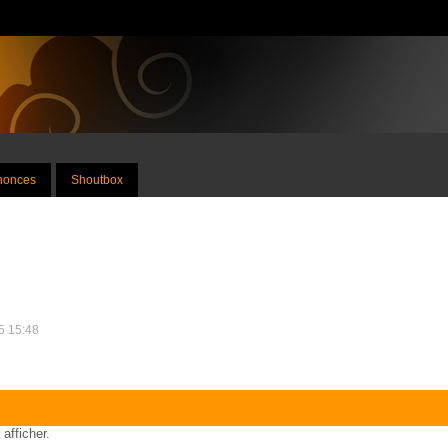
nnonces
Shoutbox
25 15:48
 afficher.