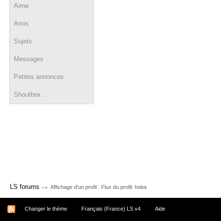
Aime
Amis
Sujets
Messages
Petites annonces
Shoutbox
→
LS forums
Affichage d'un profil : Flux du profil: hoba
Changer le thème
Français (France) LS v4
Aide