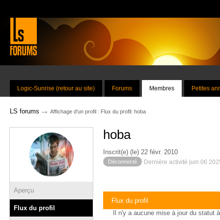
Logic-Sunrise (retour au site)
Forums
Membres
Petites a
→
LS forums
Affichage d'un profil : Flux du profil: hoba
hoba
Inscrit(e) (le) 22 févr. 2010
Déconnecté
Dernière activité juin 06 20
Aperçu
Flux du profil
Flux du profil
Il n'y a aucune mise à jour du statut à