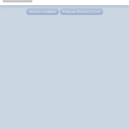
Version complète
Français (France) LS v4