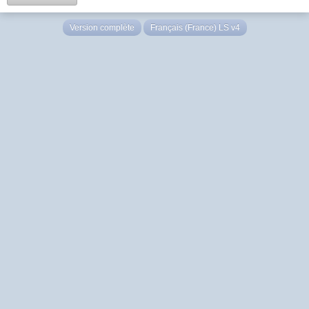
Version complète
Français (France) LS v4