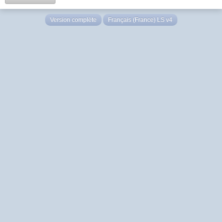
Version complète
Français (France) LS v4