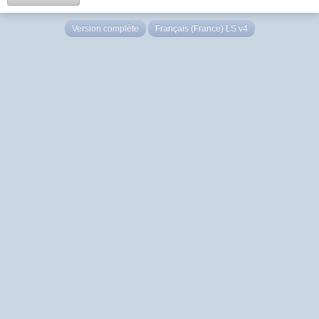
Version complète
Français (France) LS v4