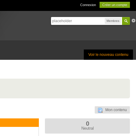
Connexion
Créer un compte
Membres
Voir le nouveau contenu
Mon contenu
0
Neutral