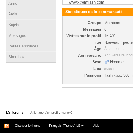
www.xtremflash.com
Aime
Statistiques de la communauté
Amis
Groupe
Members
Sujets
Messages
6
Messages
Visites sur le profil
15 401
Titre
Nouveau / peu ac
Petites annonces
Âge
Âge inconnu
Anniversaire
Anniversaire inc
Shoutbox
Sexe
Homme
Lieu
suisse
Passions
flash xbox 360; 
→
LS forums
Affichage d'un profil : momol0
Changer le thème
Français (France) LS v4
Aide