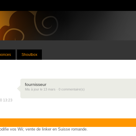
nnonces
Shoutbox
fournisseur
Mis à jour le 13 mars · 0 commentaire(s)
20 13:23
ifie vos Wii; vente de linker en Suisse romande.