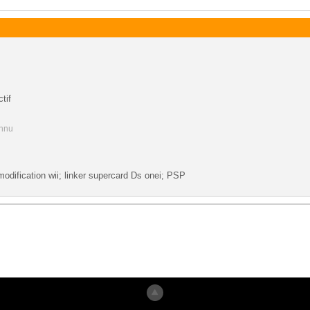
tif
onnu
modification wii; linker supercard Ds onei; PSP