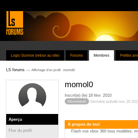
Logic-Sunrise (retour au site)
Forums
Membres
Petites a
→
LS forums
Affichage d'un profil : momol0
momol0
Inscrit(e) (le) 18 févr. 2010
Déconnecté
Dernière activité nov. 20 20
Aperçu
À propos de moi
Flux du profil
Flash vos xbox 360 tous modèles; mod