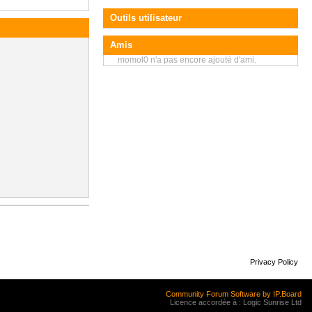
Outils utilisateur
Amis
momol0 n'a pas encore ajouté d'ami.
Privacy Policy
Community Forum Software by IP.Board
Licence accordée à : Logic Sunrise Ltd