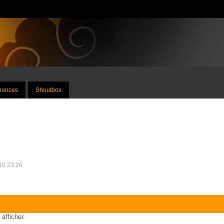
nnonces
Shoutbox
010 23:26
 afficher.