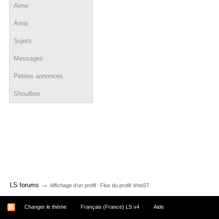
Aime
Amis
Sujets
Messages
Petites annonces
Shoutbox
→
LS forums
Affichage d'un profil : Flux du profil: khel37
Changer le thème
Français (France) LS v4
Aide