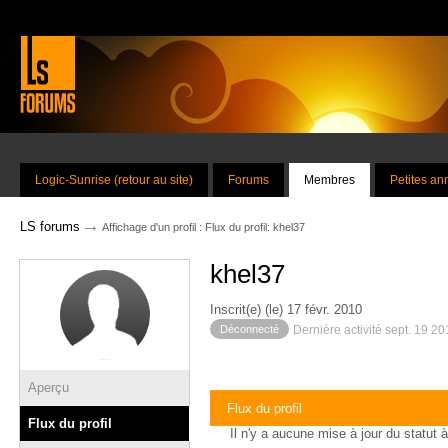
Logic-Sunrise (retour au site)
Forums
Membres
Petites a
→
LS forums
Affichage d'un profil : Flux du profil: khel37
khel37
Inscrit(e) (le) 17 févr. 2010
Déconnecté
Dernière activité sept. 19 2
Aperçu
Flux du profil
Flux du profil
Il n'y a aucune mise à jour du statut à