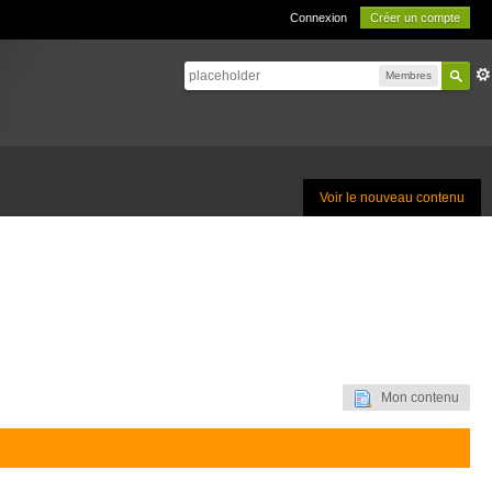
Connexion
Créer un compte
Membres
Voir le nouveau contenu
Mon contenu