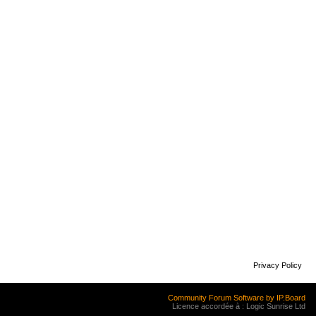
Privacy Policy
Community Forum Software by IP.Board
Licence accordée à : Logic Sunrise Ltd