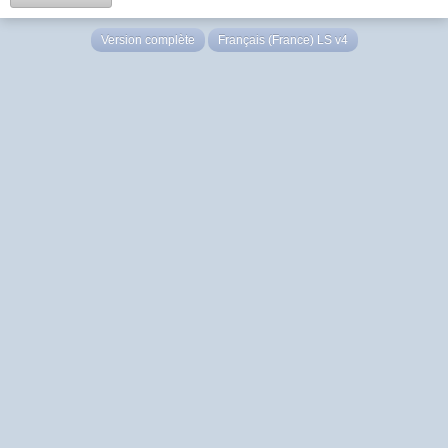
Version complète
Français (France) LS v4