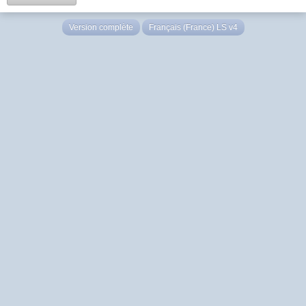
Version complète
Français (France) LS v4