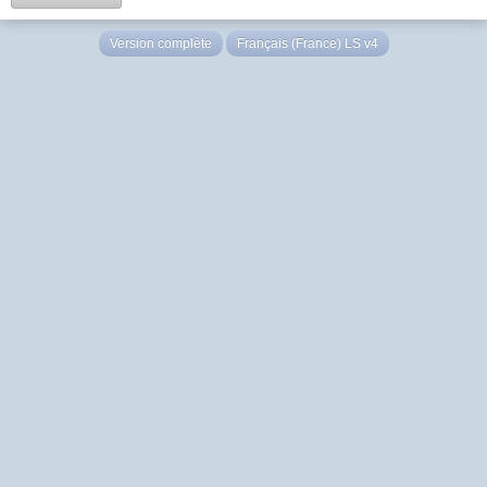
Version complète
Français (France) LS v4