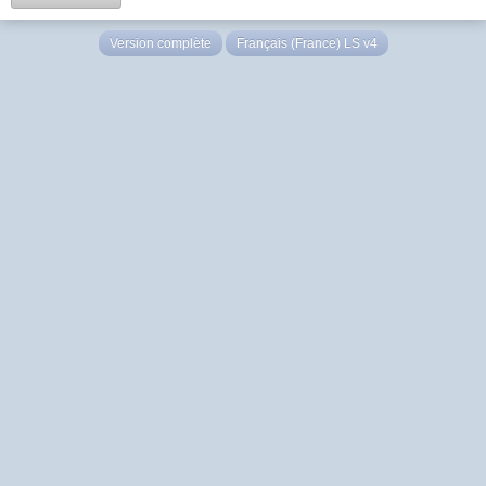
Version complète
Français (France) LS v4