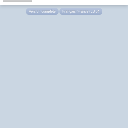
Version complète
Français (France) LS v4