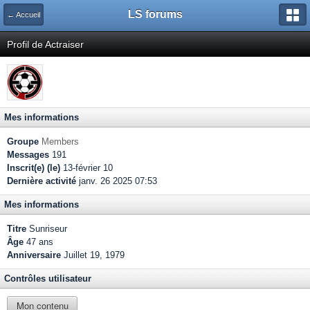
LS forums
← Accueil
Profil de Actraiser
Mes informations
Groupe
Members
Messages
191
Inscrit(e) (le)
13-février 10
Dernière activité
janv. 26 2025 07:53
Mes informations
Titre
Sunriseur
Âge
47 ans
Anniversaire
Juillet 19, 1979
Contrôles utilisateur
Mon contenu