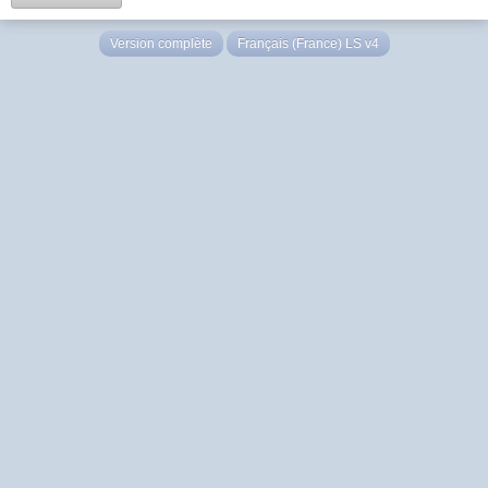
Version complète
Français (France) LS v4