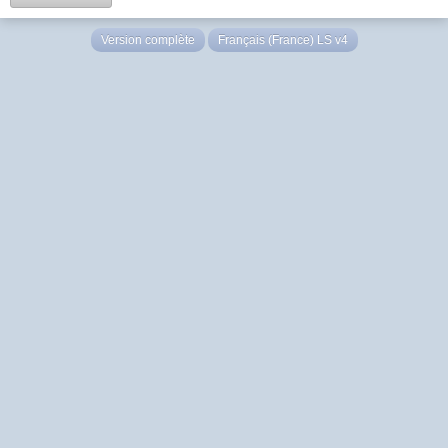
Version complète
Français (France) LS v4