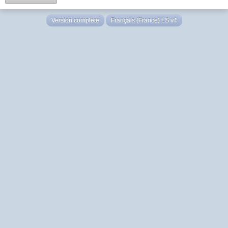
Version complète
Français (France) LS v4