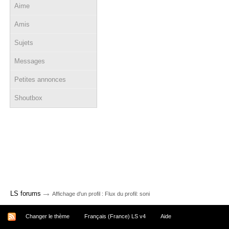
Aime
Amis
Sujets
Messages
Petites annonces
Shoutbox
→
LS forums
Affichage d'un profil : Flux du profil: soni
Changer le thème
Français (France) LS v4
Aide