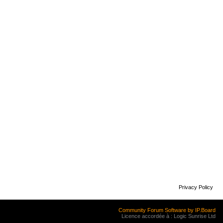
Privacy Policy
Community Forum Software by IP.Board
Licence accordée à : Logic Sunrise Ltd