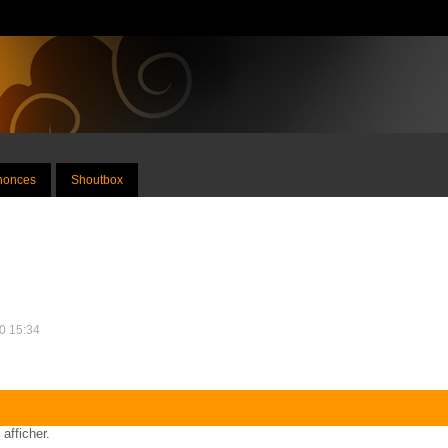
nnonces
Shoutbox
10 15:34
 afficher.