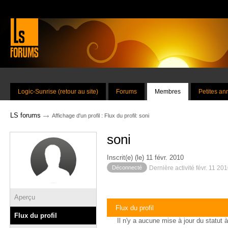
Logic-Sunrise (retour au site)
Forums
Membres
Petites a
→
LS forums
Affichage d'un profil : Flux du profil: soni
soni
Inscrit(e) (le) 11 févr. 2010
Déconnecté
Dernière activité févr. 11 20
Aperçu
Flux du profil
Flux du profil
Il n'y a aucune mise à jour du statut à