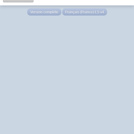
Version complète
Français (France) LS v4