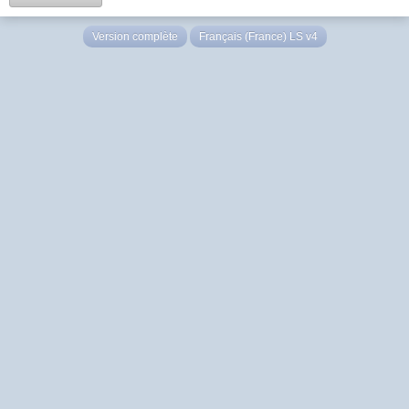
Version complète
Français (France) LS v4