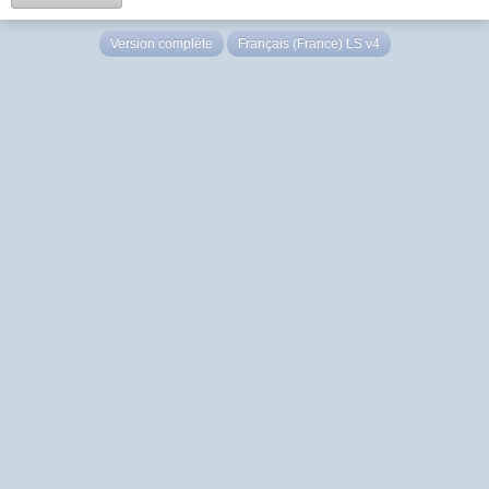
Version complète
Français (France) LS v4