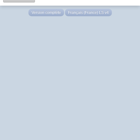
Version complète
Français (France) LS v4