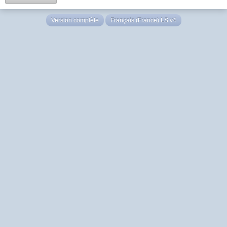
Version complète
Français (France) LS v4