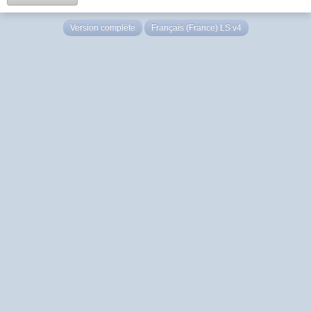
Version complète
Français (France) LS v4