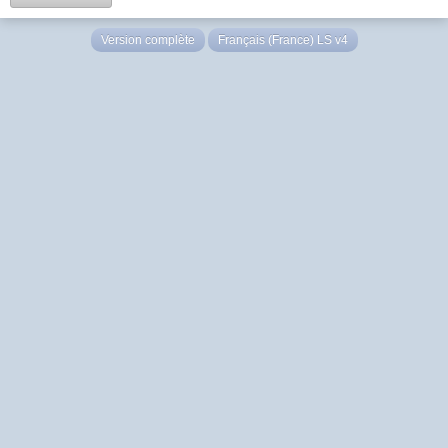
Version complète
Français (France) LS v4