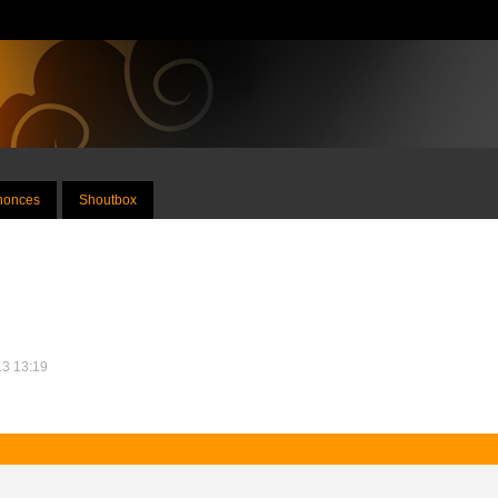
nnonces
Shoutbox
13 13:19