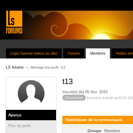
Logic-Sunrise (retour au site)
Forums
Membres
Petites a
→
LS forums
Affichage d'un profil : t13
t13
Inscrit(e) (le) 05 févr. 2010
Déconnecté
Dernière activité août 04 20
Aperçu
Statistiques de la communauté
Flux du profil
Groupe
Members