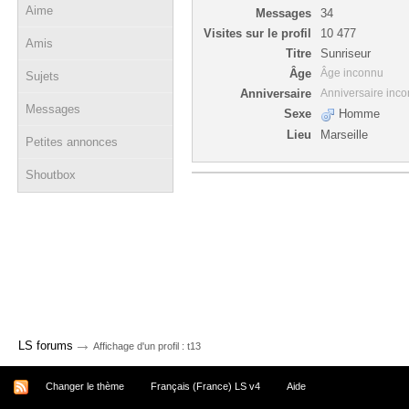
Aime
Messages
34
Visites sur le profil
10 477
Amis
Titre
Sunriseur
Âge
Âge inconnu
Sujets
Anniversaire
Anniversaire inc
Messages
Sexe
Homme
Lieu
Marseille
Petites annonces
Shoutbox
→
LS forums
Affichage d'un profil : t13
Changer le thème
Français (France) LS v4
Aide