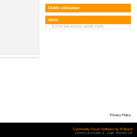
Outils utilisateur
Amis
t13 n'a pas encore ajouté d'ami.
Privacy Policy
Community Forum Software by IP.Board
Licence accordée à : Logic Sunrise Ltd