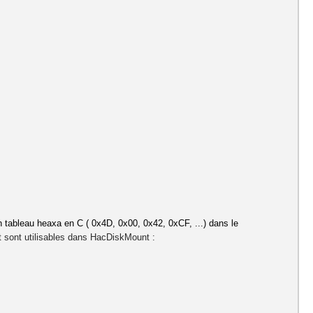
n tableau heaxa en C (
0x4D, 0x00, 0x42, 0xCF, ...)
dans le
 et sont utilisables dans HacDiskMount :