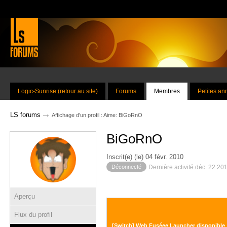
Logic-Sunrise (retour au site)
Forums
Membres
Petites a
→
LS forums
Affichage d'un profil : Aime: BiGoRnO
BiGoRnO
Inscrit(e) (le) 04 févr. 2010
Déconnecté
Dernière activité déc. 22 20
Aperçu
Flux du profil
[Switch] Web Fuséee Launcher disponible