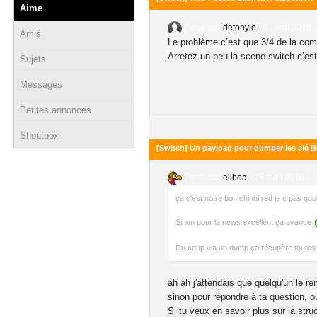
Aime
Posté par
detonyle
-
01 mai 2018 -
Amis
Le problème c’est que 3/4 de la comm
Arretez un peu la scene switch c’est
Sujets
Messages
Petites annonces
Shoutbox
[Switch] Un payload pour dumper les clé B
Posté par
eliboa
-
28 avril 2018 - 
ça c'est notre bon chinoi red je c pas quo
Sinon pour la news excellent ça avance
Du coup via un dump ça récupère toutes
ah ah j'attendais que quelqu'un le re
sinon pour répondre à ta question, ou
Si tu veux en savoir plus sur la str