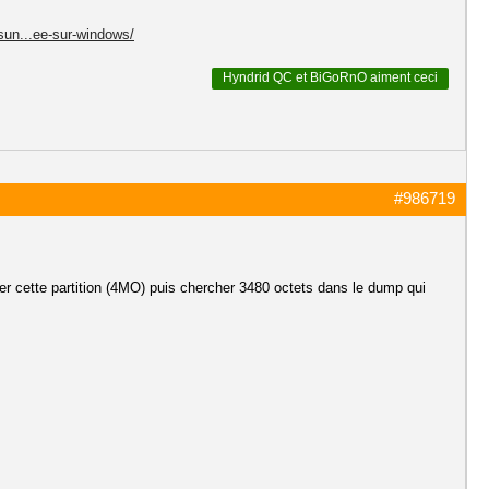
-sun...ee-sur-windows/
Hyndrid QC
et
BiGoRnO
aiment ceci
#986719
r cette partition (4MO) puis chercher 3480 octets dans le dump qui