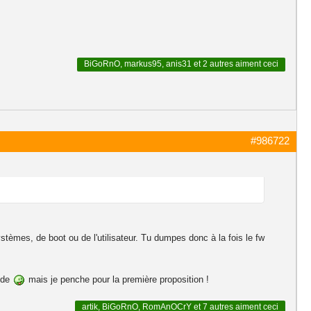
BiGoRnO
,
markus95
,
anis31
et
2 autres
aiment ceci
#986722
tèmes, de boot ou de l'utilisateur. Tu dumpes donc à la fois le fw
pide
mais je penche pour la première proposition !
artik
,
BiGoRnO
,
RomAnOCrY
et
7 autres
aiment ceci