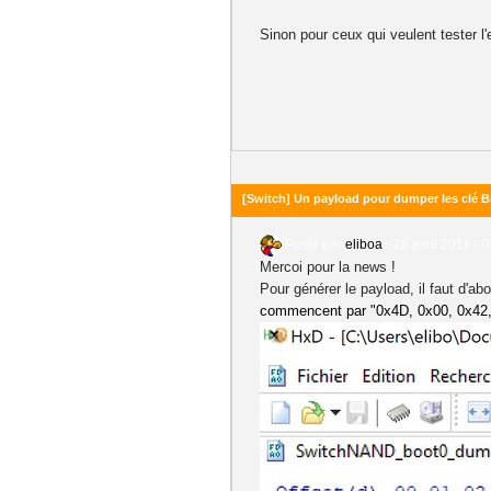
Sinon pour ceux qui veulent tester l'
[Switch] Un payload pour dumper les clé B
Posté par
eliboa
-
28 avril 2018 - 
Mercoi pour la news !
Pour générer le payload, il faut d'abo
commencent par "0x4D, 0x00, 0x42, 0x