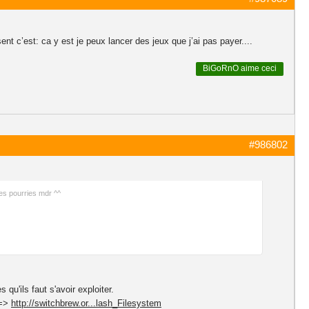
 c’est: ca y est je peux lancer des jeux que j’ai pas payer....
BiGoRnO
aime ceci
#986802
res pourries mdr ^^
qu'ils faut s'avoir exploiter.
 =>
http://switchbrew.or...lash_Filesystem