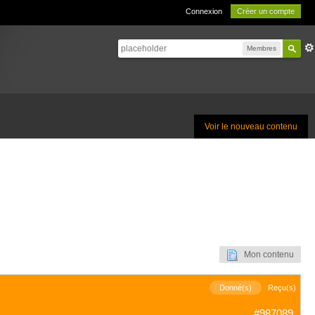
Connexion
Créer un compte
Membres
Voir le nouveau contenu
Mon contenu
Donné(s)
Reçu(s)
#987089