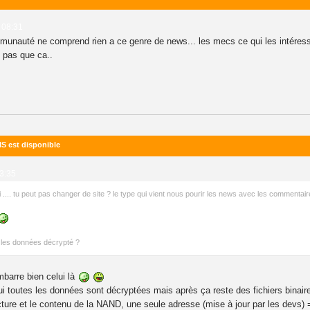
 08:31
unauté ne comprend rien a ce genre de news... les mecs ce qui les intéressent
 pas que ca..
IS est disponible
23:35
i .... tu peut pas changer de site ? le type qui vient nous pourir les news avec les commentai
 les données décrypté ?
mbarre bien celui là
i toutes les données sont décryptées mais après ça reste des fichiers binaires 
ucture et le contenu de la NAND, une seule adresse (mise à jour par les devs)