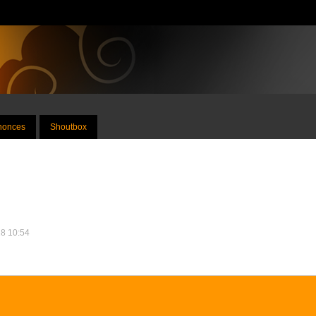
nnonces
Shoutbox
18 10:54