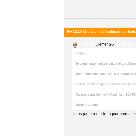
Fw 11.3.0-36 disponible la plupart des hac
Posté par
Clement95
-
07 février 
Bonjour,
Je viens justement de suivre le tuto So
Tout fonctionne bien mais je ne voudrais ma
Pas de problème pour le online? il y a une
J'ai une copie de ma NANmin.bin (965 6
Merci d'avance
Tu as juste à mettre à jour normale