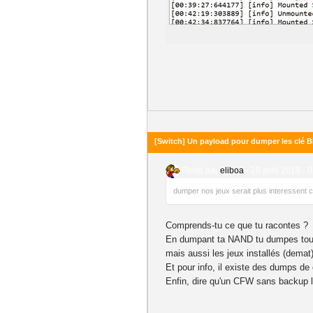
[Switch] Un payload pour dumper les clé B
Posté par
eliboa
-
28 avril 2018 - 
dumper nos jeux serait plus interessent
Comprends-tu ce que tu racontes ?
En dumpant ta NAND tu dumpes tout le
mais aussi les jeux installés (demat
Et pour info, il existe des dumps de
Enfin, dire qu'un CFW sans backup l