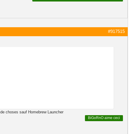
#917515
oup de choses sauf Homebrew Launcher
BiGoRnO
aime ceci