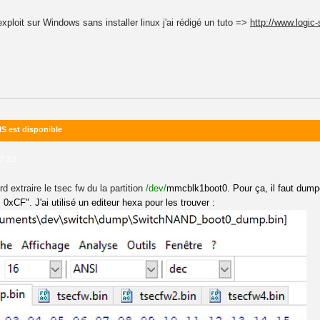
exploit sur Windows sans installer linux j'ai rédigé un tuto =>
http://www.logic
IS est disponible
07:33
rd extraire le tsec fw du la partition
/dev/
mmcblk1boot0. Pour ça, il faut dumpe
CF". J'ai utilisé un editeur hexa pour les trouver :