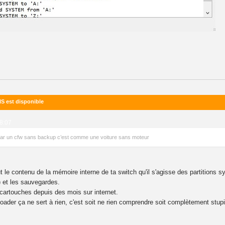
IS est disponible
08:07
 car un cfw sans backup c’est comme une voiture sans moteur
 contenu de la mémoire interne de ta switch qu'il s'agisse des partitions sys
) et les sauvegardes.
 cartouches depuis des mois sur internet.
oader ça ne sert à rien, c'est soit ne rien comprendre soit complètement stu