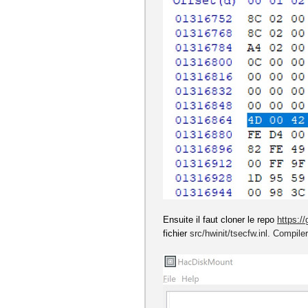
Ensuite il faut cloner le repo
https:/
fichier
src/hwinit/tsecfw.inl. Compile