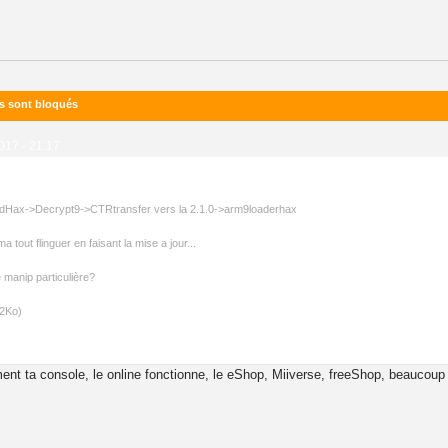
ks sont bloqués
2017 - 21:17
undHax->Decrypt9->CTRtransfer vers la 2.1.0->arm9loaderhax
 tout flinguer en faisant la mise a jour...
 manip particulière?
32Ko)
ment ta console, le online fonctionne, le eShop, Miiverse, freeShop, beauc