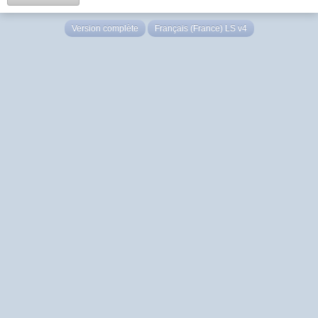
Version complète
Français (France) LS v4