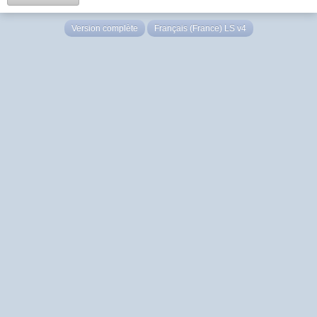
Version complète
Français (France) LS v4