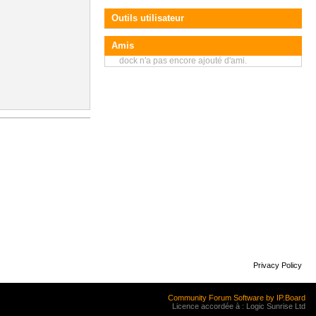
Outils utilisateur
Amis
dock n'a pas encore ajouté d'ami.
Privacy Policy
Community Forum Software by IP.Board
Licence accordée à : Logic Sunrise Ltd