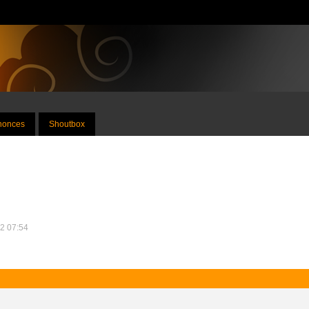
nnonces
Shoutbox
12 07:54