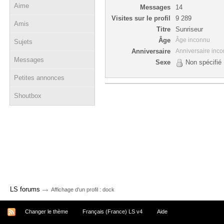
Aime
Messages
14
Visites sur le profil
9 289
Amis
Titre
Sunriseur
Âge
Âge inconnu
Sujets
Anniversaire
Anniversaire inc
Messages
Sexe
Non spécifié
Petites annonces
Shoutbox
→
LS forums
Affichage d'un profil : dock
Changer le thème
Français (France) LS v4
Aide