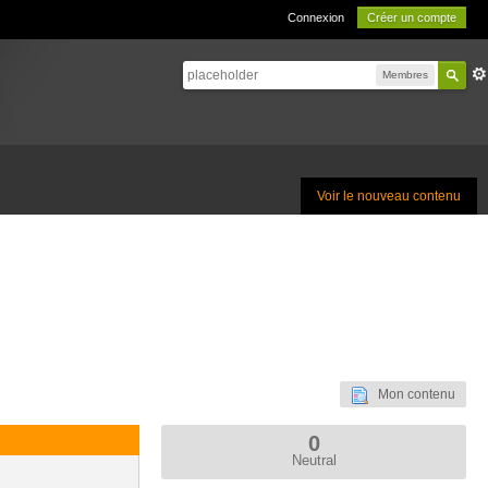
Connexion
Créer un compte
Membres
Voir le nouveau contenu
Mon contenu
0
Neutral