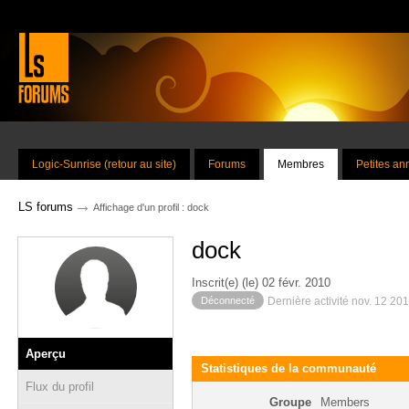
Logic-Sunrise (retour au site)
Forums
Membres
Petites a
→
LS forums
Affichage d'un profil : dock
dock
Inscrit(e) (le) 02 févr. 2010
Déconnecté
Dernière activité nov. 12 20
Aperçu
Statistiques de la communauté
Flux du profil
Groupe
Members