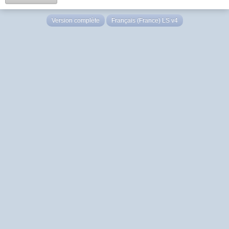
Version complète
Français (France) LS v4