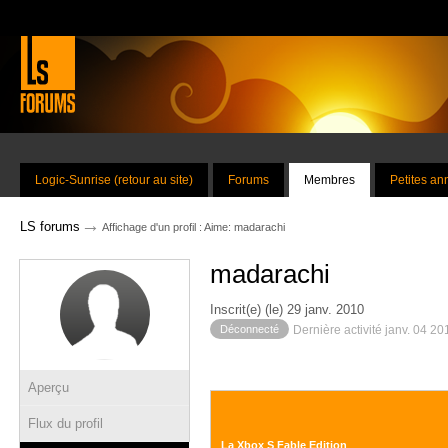
Logic-Sunrise (retour au site)
Forums
Membres
Petites a
→
LS forums
Affichage d'un profil : Aime: madarachi
madarachi
Inscrit(e) (le) 29 janv. 2010
Déconnecté
Dernière activité janv. 04 2
Aperçu
Flux du profil
La Xbox S Fable Edition