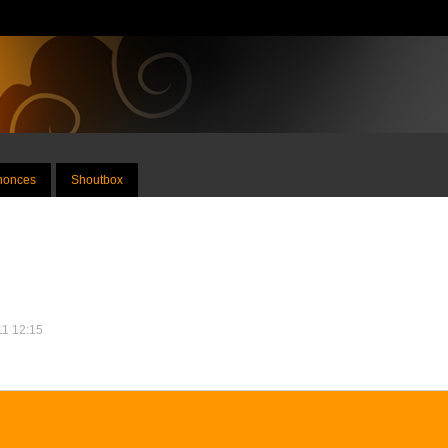
nnonces
Shoutbox
011 12:15