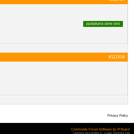
ppatakana
aime ceci
#111516
Privacy Policy
Community Forum Software by IP.Board
Licence accordée à : Logic Sunrise Ltd