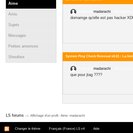
Aime
Posté par
madarachi
-
28 octobre 
Amis
domamge qu'elle est pas hacker X
Sujets
Messages
Petites annonces
System Ping Check Removal v0.01 : La lim
Shoutbox
Posté par
madarachi
-
28 juin 201
que pour jtag ????
→
LS forums
Affichage d'un profil : Aime: madarachi
Changer le thème
Français (France) LS v4
Aide