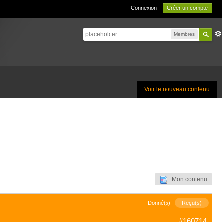
Connexion
Créer un compte
Membres
Voir le nouveau contenu
Mon contenu
Donné(s)
Reçu(s)
#160714