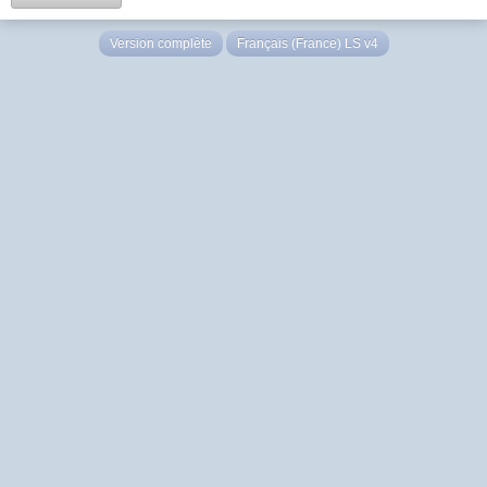
Version complète
Français (France) LS v4