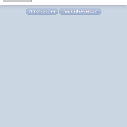
Version complète
Français (France) LS v4