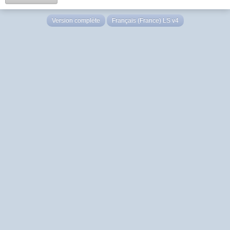
Version complète
Français (France) LS v4