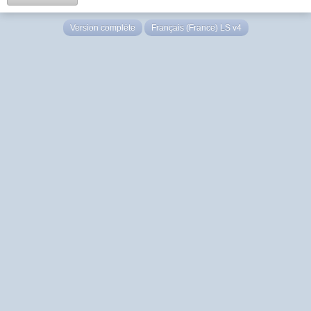
Version complète
Français (France) LS v4