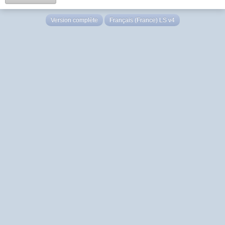
Version complète
Français (France) LS v4