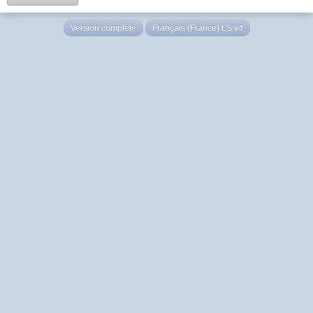
Version complète
Français (France) LS v4