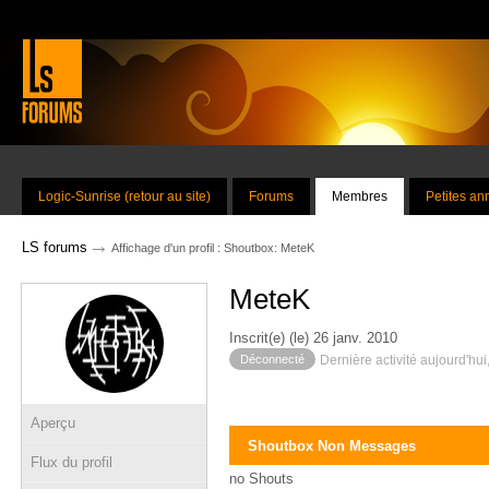
Logic-Sunrise (retour au site)
Forums
Membres
Petites a
→
LS forums
Affichage d'un profil : Shoutbox: MeteK
MeteK
Inscrit(e) (le) 26 janv. 2010
Déconnecté
Dernière activité aujourd'hui
Aperçu
Shoutbox Non Messages
Flux du profil
no Shouts