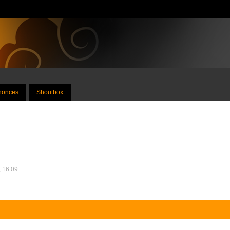
nnonces
Shoutbox
, 16:09