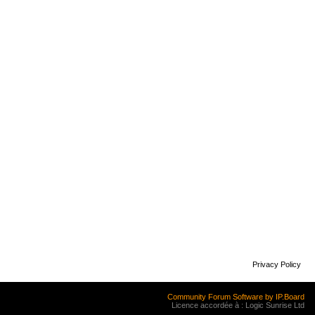
Privacy Policy
Community Forum Software by IP.Board
Licence accordée à : Logic Sunrise Ltd