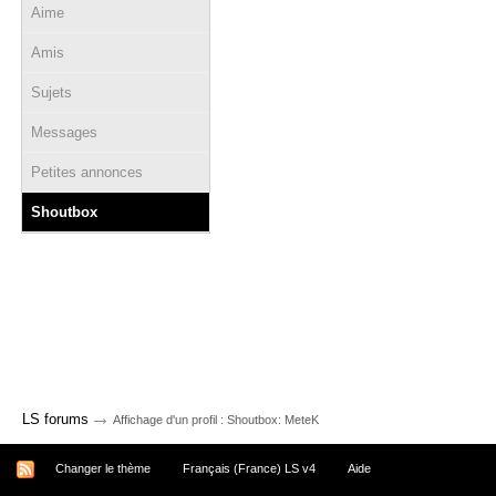
Aime
Amis
Sujets
Messages
Petites annonces
Shoutbox
→
LS forums
Affichage d'un profil : Shoutbox: MeteK
Changer le thème
Français (France) LS v4
Aide