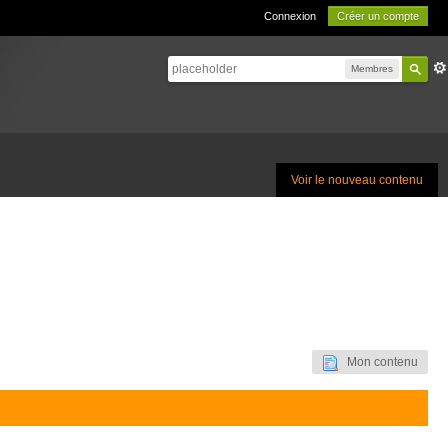
Connexion
Créer un compte
Membres
Voir le nouveau contenu
Mon contenu