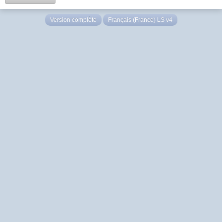
Version complète
Français (France) LS v4