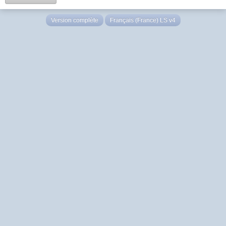
Version complète
Français (France) LS v4