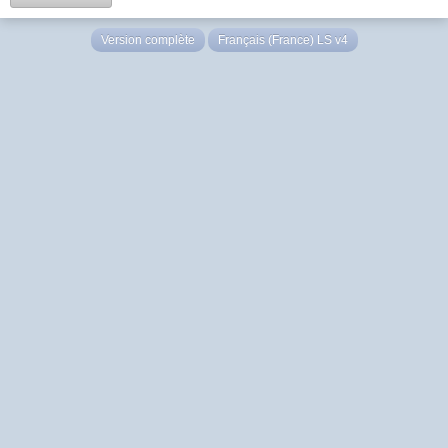
Version complète
Français (France) LS v4