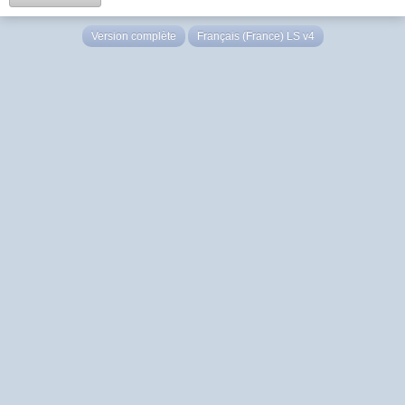
Version complète
Français (France) LS v4