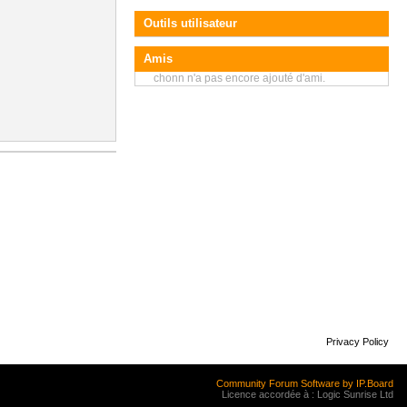
Outils utilisateur
Amis
chonn n'a pas encore ajouté d'ami.
Privacy Policy
Community Forum Software by IP.Board
Licence accordée à : Logic Sunrise Ltd