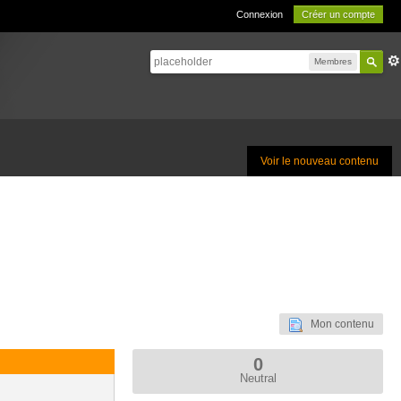
Connexion
Créer un compte
Membres
Voir le nouveau contenu
Mon contenu
0
Neutral