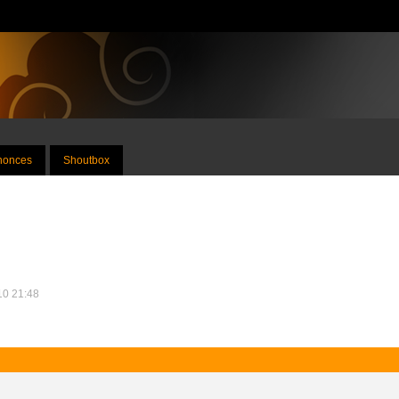
nnonces
Shoutbox
010 21:48