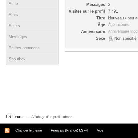
Aime
Messages
2
Visites sur le profil
7 491
Amis
Titre
Nouveau / peu ac
Âge
Âge inconnu
Sujets
Anniversaire
Anniversaire inc
Messages
Sexe
Non spécifié
Petites annonces
Shoutbox
→
LS forums
Affichage d'un profil : chonn
Changer le thème
Français (France) LS v4
Aide