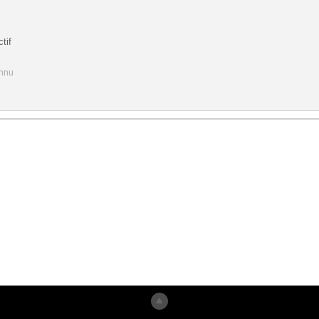
tif
onnu