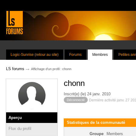
Logic-Sunrise (retour au site)
Forums
Membres
Petites a
→
LS forums
Affichage d'un profil : chonn
chonn
Inscrit(e) (le) 24 janv. 2010
Déconnecté
Dernière activité janv. 27 2
Aperçu
Statistiques de la communauté
Flux du profil
Groupe
Members