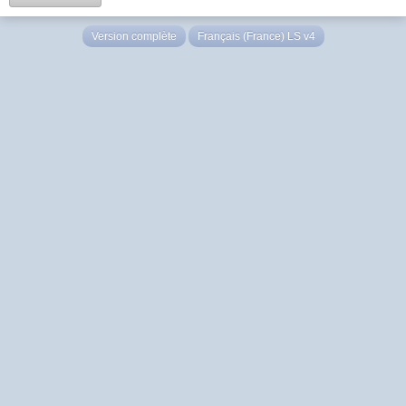
Version complète
Français (France) LS v4