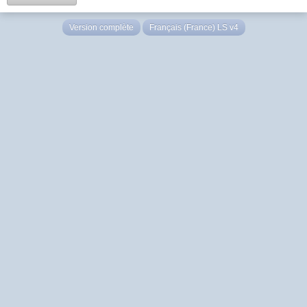
Version complète
Français (France) LS v4