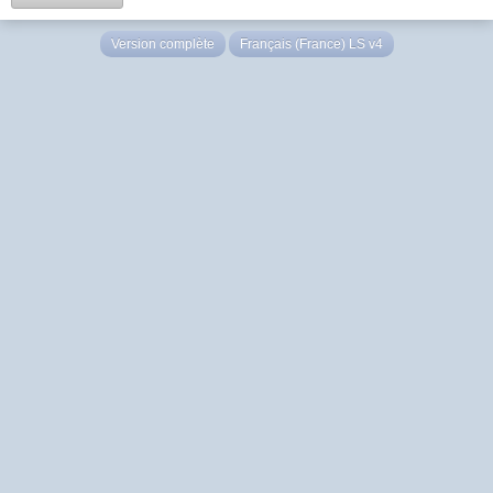
Version complète
Français (France) LS v4