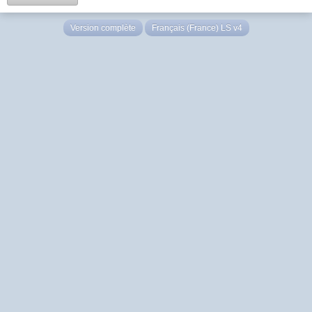
Version complète
Français (France) LS v4